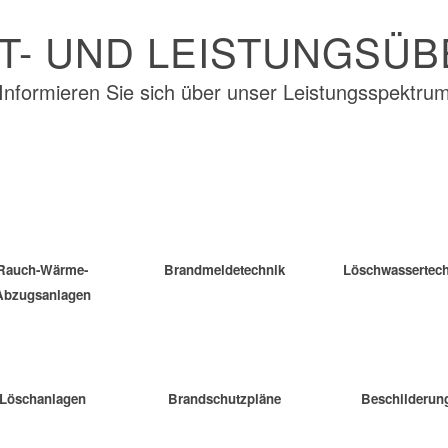
- UND LEISTUNGS­ÜB
Informieren Sie sich über unser Leistungsspektru
n
Rauch-Wärme-
Brandmeldetechnik
Löschwassertech
ik
Abzugsanlagen
en
Löschanlagen
Brandschutzpläne
Beschilderun