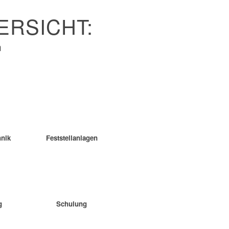
ERSICHT:
m
nik
Feststellanlagen
g
Schulung